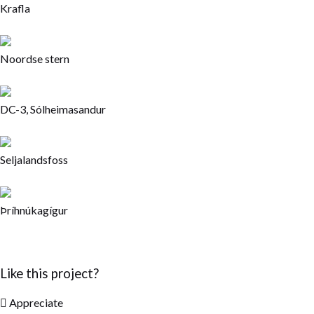
Krafla
Noordse stern
DC-3, Sólheimasandur
Seljalandsfoss
Þríhnúkagígur
Like this project?
Appreciate