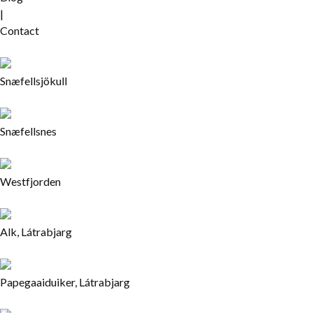
|
Contact
Snæfellsjökull
Snæfellsnes
Westfjorden
Alk, Látrabjarg
Papegaaiduiker, Látrabjarg