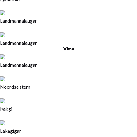
Landmannalaugar
Landmannalaugar
Current
View
View
View
View
View
View
View
Landmannalaugar
Noordse stern
Þakgil
Lakagígar