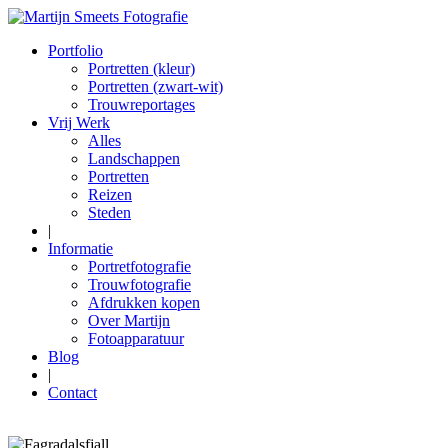
Portfolio
Portretten (kleur)
Portretten (zwart-wit)
Trouwreportages
Vrij Werk
Alles
Landschappen
Portretten
Reizen
Steden
|
Informatie
Portretfotografie
Trouwfotografie
Afdrukken kopen
Over Martijn
Fotoapparatuur
Blog
|
Contact